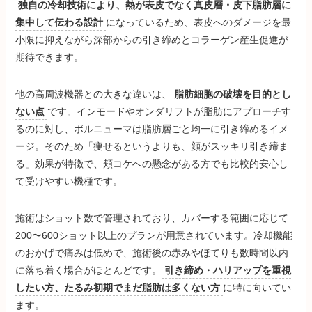
独自の冷却技術により、熱が表皮でなく真皮層・皮下脂肪層に
集中して伝わる設計
になっているため、表皮へのダメージを最
小限に抑えながら深部からの引き締めとコラーゲン産生促進が
期待できます。
他の高周波機器との大きな違いは、
脂肪細胞の破壊を目的とし
ない点
です。インモードやオンダリフトが脂肪にアプローチす
るのに対し、ボルニューマは脂肪層ごと均一に引き締めるイメ
ージ。そのため「痩せるというよりも、顔がスッキリ引き締ま
る」効果が特徴で、頬コケへの懸念がある方でも比較的安心し
て受けやすい機種です。
施術はショット数で管理されており、カバーする範囲に応じて
200〜600ショット以上のプランが用意されています。冷却機能
のおかげで痛みは低めで、施術後の赤みやほてりも数時間以内
に落ち着く場合がほとんどです。
引き締め・ハリアップを重視
したい方、たるみ初期でまだ脂肪は多くない方
に特に向いてい
ます。