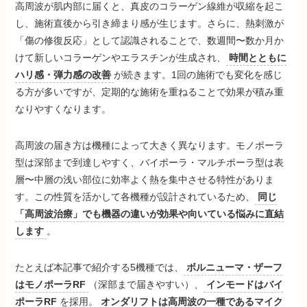
高周波が肌内部に届くと、真皮のコラーゲン線維が収縮を起こ
し、施術直後から引き締まり感が生じます。さらに、熱刺激が
「傷の修復反応」として認識されることで、数週間〜数か月か
けて新しいコラーゲンやエラスチンが生成され、
時間とともに
ハリ感・弾力感の改善
が続きます。1回の施術でも変化を感じ
る方が多いですが、定期的な施術を重ねることで効果が積み重
なりやすくなります。
高周波の届き方は機種によって大きく異なります。モノポーラ
型は深部まで到達しやすく、バイポーラ・マルチポーラ型は表
層〜中層の浅い部位に効率よく熱を集中させる特性がありま
す。この性質を活かして各機種が設計されているため、
同じ
「高周波治療」でも機器の違いが効果や向いている悩みに直結
します
。
たとえば本記事で紹介する5機種では、
ボルニューマ・ザーフ
はモノポーラRF
（深部まで届きやすい）、
インモードはバイ
ポーラRF
を採用。
オンダリフトは高周波の一種であるマイク