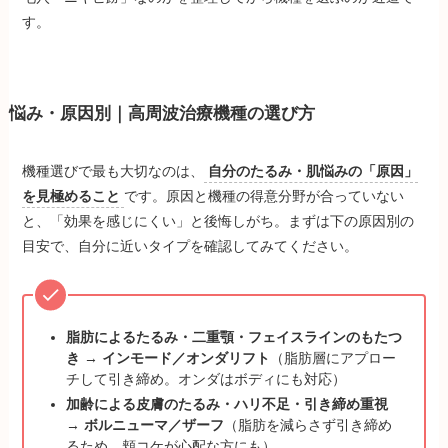
す。
悩み・原因別｜高周波治療機種の選び方
機種選びで最も大切なのは、
自分のたるみ・肌悩みの「原因」
を見極めること
です。原因と機種の得意分野が合っていない
と、「効果を感じにくい」と後悔しがち。まずは下の原因別の
目安で、自分に近いタイプを確認してみてください。
脂肪によるたるみ・二重顎・フェイスラインのもたつ
き
→
インモード／オンダリフト
（脂肪層にアプロー
チして引き締め。オンダはボディにも対応）
加齢による皮膚のたるみ・ハリ不足・引き締め重視
→
ボルニューマ／ザーフ
（脂肪を減らさず引き締め
るため、頬コケが心配な方にも）