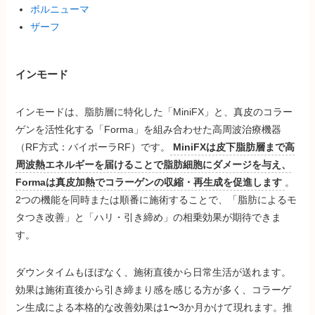
ボルニューマ
ザーフ
インモード
インモードは、脂肪層に特化した「MiniFX」と、真皮のコラー
ゲンを活性化する「Forma」を組み合わせた高周波治療機器
（RF方式：バイポーラRF）です。
MiniFXは皮下脂肪層まで高
周波熱エネルギーを届けることで脂肪細胞にダメージを与え、
Formaは真皮加熱でコラーゲンの収縮・再生成を促進します
。
2つの機能を同時または順番に施術することで、「脂肪によるモ
タつき改善」と「ハリ・引き締め」の相乗効果が期待できま
す。
ダウンタイムもほぼなく、施術直後から日常生活が送れます。
効果は施術直後から引き締まり感を感じる方が多く、コラーゲ
ン生成による本格的な改善効果は1〜3か月かけて現れます。推