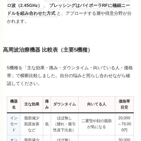
ロ波（2.45GHz）
、
ブレッシングはバイポーラRFに極細ニー
ドルを組み合わせた方式
と、アプローチする層や得意分野が分
かれます。
高周波治療機器 比較表（主要5機種）
5機種を「主な効果・痛み・ダウンタイム・向いている人・価格
帯」で横断比較しました。自分の悩みと照らし合わせながら確
認してください。
機器
痛
価格帯
主な効果
ダウンタイム
向いてる人
名
み
目安
イン
脂肪減少
ほぼ無し
20,000
二重顎や顔の脂肪
モー
肌質改善
低
（腫れ・吸引
～70,00
が気になる
ド
など
性皮下出血）
0円
オン
脂肪減少
ほぼ無し
30,000