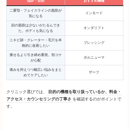
悩み・目的
おすすめ機種
二重顎・フェイスラインの脂肪が
インモード
気になる
顔の脂肪は少ないがたるんでき
オンダリフト
た。ボディも気になる
ニキビ跡・クレーター・毛穴を本
ブレッシング
格的に改善したい
痩せるより引き締め重視。頬コケ
ボルニューマ
が心配
痛みを抑えつつ幅広い悩みをまと
ザーフ
めてケアしたい
クリニック選びでは、
目的の機種を取り扱っているか、料金・
アクセス・カウンセリングの丁寧さ
を確認するのがポイントで
す。