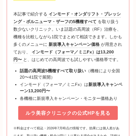
本記事で紹介する
インモード・オンダリフト・ブレッシ
ング・ボルニューマ・ザーフの5機種すべて
を取り扱う
数少ないクリニック。いま話題の高周波（RF）治療を、
機種を比較しながら1院でまとめて相談できます。しかも
多くのメニューに
新規導入キャンペーン価格
が用意され
ており、
インモード（フォーマ／ミニFx）は13,200
円〜
と、はじめての高周波でも試しやすい価格帯です。
話題の高周波5機種すべて取り扱い
（機種により全国
20〜41院で展開）
インモード（フォーマ／ミニFx）は
新規導入キャンペ
ーン13,200円〜
各機種に新規導入キャンペーン・モニター価格あり
ルラ美容クリニックの公式HPを見る
※料金はすべて税込・2026年7月時点の情報です。効果には個人差があ
ります。取り扱い機種・料金は院により異なる場合があるため、詳細は