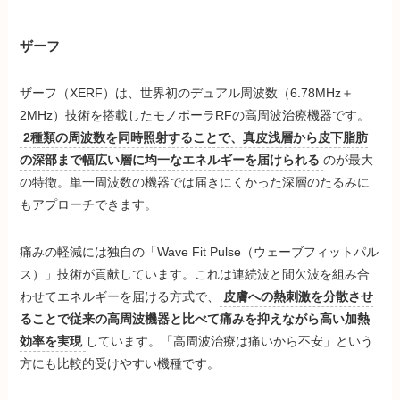
ザーフ
ザーフ（XERF）は、世界初のデュアル周波数（6.78MHz＋
2MHz）技術を搭載したモノポーラRFの高周波治療機器です。
2種類の周波数を同時照射することで、真皮浅層から皮下脂肪
の深部まで幅広い層に均一なエネルギーを届けられる
のが最大
の特徴。単一周波数の機器では届きにくかった深層のたるみに
もアプローチできます。
痛みの軽減には独自の「Wave Fit Pulse（ウェーブフィットパル
ス）」技術が貢献しています。これは連続波と間欠波を組み合
わせてエネルギーを届ける方式で、
皮膚への熱刺激を分散させ
ることで従来の高周波機器と比べて痛みを抑えながら高い加熱
効率を実現
しています。「高周波治療は痛いから不安」という
方にも比較的受けやすい機種です。