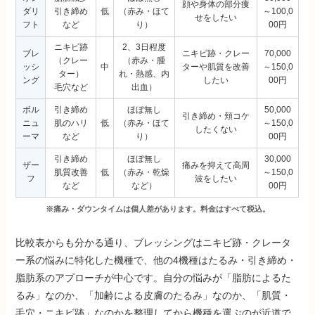
顔や身体の部分痩
ダリ
引き締め
低
（赤み・ほて
～100,0
せをしたい
フト
など
り）
00円
ニキビ跡
2、3日程度
ブレ
ニキビ跡・クレー
70,000
（クレー
（赤み・腫
ッシ
中
ターや肌質を改善
～150,0
ター）
れ・熱感、内
ング
したい
00円
毛穴など
出血）
ボル
引き締め
ほぼ無し
50,000
引き締め・頬コケ
ニュ
肌のハリ
低
（赤み・ほて
～150,0
したくない
ーマ
など
り）
00円
引き締め
ほぼ無し
30,000
ザー
痛みを抑えて高周
肌質改善
低
（赤み・乾燥
～150,0
フ
波をしたい
など
など）
00円
※痛み・ダウンタイムは個人差があります。料金はすべて税込。
比較表からも分かる通り、ブレッシングはニキビ跡・クレータ
ー系の悩みに特化した機種で、他の4機種はたるみ・引き締め・
脂肪系のアプローチが中心です。自分の悩みが「脂肪によるた
るみ」なのか、「加齢による皮膚のたるみ」なのか、「肌質・
毛穴・ニキビ跡」なのかを整理してから機種を選ぶのが近道で